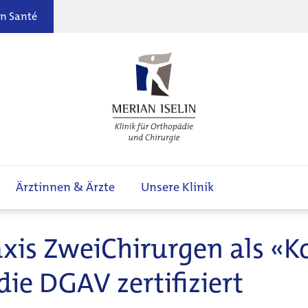
n Santé
Ärztinnen & Ärzte
Unsere Klinik
raxis ZweiChirurgen als 
ie DGAV zertifiziert