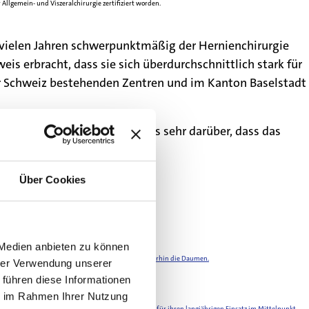
Allgemein- und Viszeralchirurgie zertifiziert worden.
it vielen Jahren schwerpunktmäßig der Hernienchirurgie
 erbracht, dass sie sich überdurchschnittlich stark für
der Schweiz bestehenden Zentren und im Kanton Baselstadt
r Auszeichnung und freuen uns sehr darüber, dass das
Über Cookies
 Medien anbieten zu können
und drücken ihr für diesen grossartigen Erfolg weiterhin die Daumen.
hrer Verwendung unserer
 führen diese Informationen
ie im Rahmen Ihrer Nutzung
such des Basler Tattoos stand die Wertschätzung für ihren langjährigen Einsatz im Mittelpunkt.