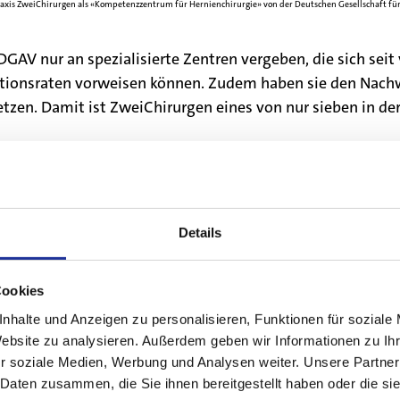
Praxis ZweiChirurgen als «Kompetenzzentrum für Hernienchirurgie» von der Deutschen Gesellschaft für 
 DGAV nur an spezialisierte Zentren vergeben, die sich se
onsraten vorweisen können. Zudem haben sie den Nachweis
setzen. Damit ist ZweiChirurgen eines von nur sieben in 
hilipp Kirchhoff und PD Dr. med. Henry Hoffmann zu diese
Details
Cookies
nhalte und Anzeigen zu personalisieren, Funktionen für soziale
ften 2026 in Birmingham! Wir freuen uns, Selina auf ihrem Weg begleiten und unterstützen zu dürfen, 
Website zu analysieren. Außerdem geben wir Informationen zu I
r soziale Medien, Werbung und Analysen weiter. Unsere Partner
 Daten zusammen, die Sie ihnen bereitgestellt haben oder die s
ihre langjährige Mitarbeit. Bei sommerlichen Temperaturen, einem gemeinsamen Abendessen und dem Be