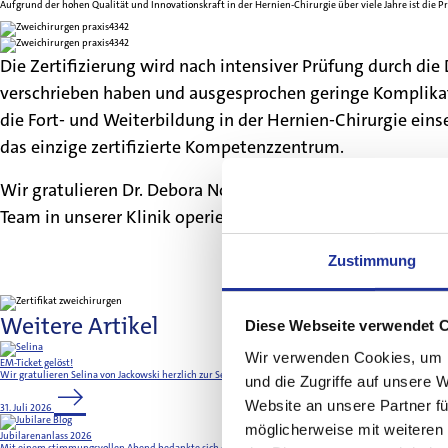
Aufgrund der hohen Qualität und Innovationskraft in der Hernien-Chirurgie über viele Jahre ist die 
Die Zertifizierung wird nach intensiver Prüfung durch die
verschrieben haben und ausgesprochen geringe Komplikati
die Fort- und Weiterbildung in der Hernien-Chirurgie ein
das einzige zertifizierte Kompetenzzentrum.
Wir gratulieren Dr. Debora Nowakoswski, Prof. Dr. med. P
Team in unserer Klinik operiert.
Zustimmung
Weitere Artikel
Diese Webseite verwendet 
Wir verwenden Cookies, um I
EM-Ticket gelöst!
Wir gratulieren Selina von Jackowski herzlich zur Selektion für die Leichtathletik-Europameisterscha
und die Zugriffe auf unsere 
Website an unsere Partner fü
31. Juli 2026
möglicherweise mit weiteren
Jubilarenanlass 2026
Mit einem stimmungsvollen Abend bedankte sich die Merian Iselin Klinik bei 31 Mitarbeitenden für 