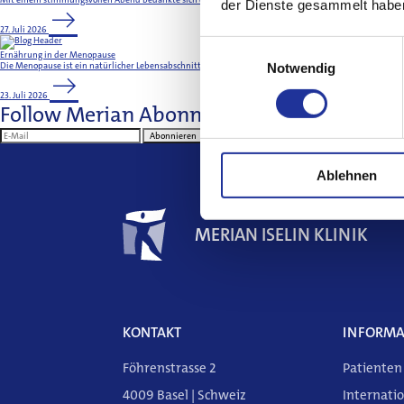
der Dienste gesammelt habe
27. Juli 2026
Einwilligungsauswahl
Ernährung in der Menopause
Die Menopause ist ein natürlicher Lebensabschnitt, der durch die letzte Menstruation einer Frau defi
Notwendig
23. Juli 2026
Follow Merian
Abonnieren Sie unseren New
Abonnieren
Weitere
Ablehnen
Informationen
MERIAN ISELIN KLINIK
KONTAKT
INFORMA
Föhrenstrasse 2
Patienten
4009 Basel | Schweiz
Internatio