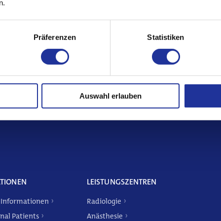
n.
niert wird. Bereits in den Jahren davor – der sogenannten Perimenopause – beginnt sich das hormonell
Präferenzen
Statistiken
sletter und bleiben Sie auf dem Laufende
Auswahl erlauben
TIONEN
LEISTUNGSZENTREN
 Informationen
Radiologie
nal Patients
Anästhesie