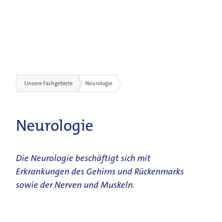
Unsere Fachgebiete
Neurologie
Patienten & Besucher
Unsere Fachgebiete
Neurologie
Ärztinnen & Ärzte
Die Neurologie beschäftigt sich mit
Erkrankungen des Gehirns und Rückenmarks
Unsere Klinik
sowie der Nerven und Muskeln.