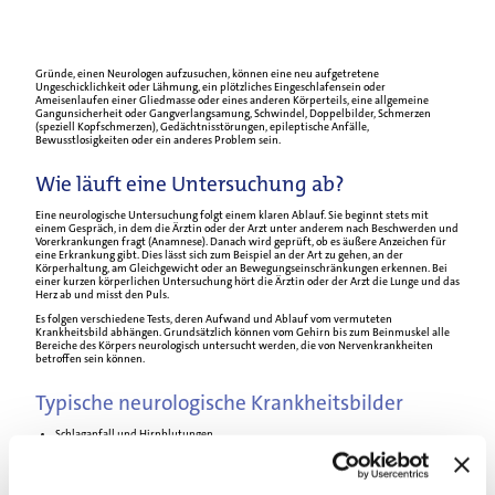
Informationen
zur
Gründe, einen Neurologen aufzusuchen, können eine neu aufgetretene
Neurologie
Ungeschicklichkeit oder Lähmung, ein plötzliches Eingeschlafensein oder
Ameisenlaufen einer Gliedmasse oder eines anderen Körperteils, eine allgemeine
Gangunsicherheit oder Gangverlangsamung, Schwindel, Doppelbilder, Schmerzen
(speziell Kopfschmerzen), Gedächtnisstörungen, epileptische Anfälle,
Bewusstlosigkeiten oder ein anderes Problem sein.
Wie läuft eine Untersuchung ab?
Eine neurologische Untersuchung folgt einem klaren Ablauf. Sie beginnt stets mit
einem Gespräch, in dem die Ärztin oder der Arzt unter anderem nach Beschwerden und
Vorerkrankungen fragt (Anamnese). Danach wird geprüft, ob es äußere Anzeichen für
eine Erkrankung gibt. Dies lässt sich zum Beispiel an der Art zu gehen, an der
Körperhaltung, am Gleichgewicht oder an Bewegungseinschränkungen erkennen. Bei
einer kurzen körperlichen Untersuchung hört die Ärztin oder der Arzt die Lunge und das
Herz ab und misst den Puls.
Es folgen verschiedene Tests, deren Aufwand und Ablauf vom vermuteten
Krankheitsbild abhängen. Grundsätzlich können vom Gehirn bis zum Beinmuskel alle
Bereiche des Körpers neurologisch untersucht werden, die von Nervenkrankheiten
betroffen sein können.
Typische neurologische Krankheitsbilder
Schlaganfall und Hirnblutungen
Multiple Sklerose
Morbus Parkinson
Epileptische Anfälle
Bewusstseins und Gedächtnisstörungen, Demenz