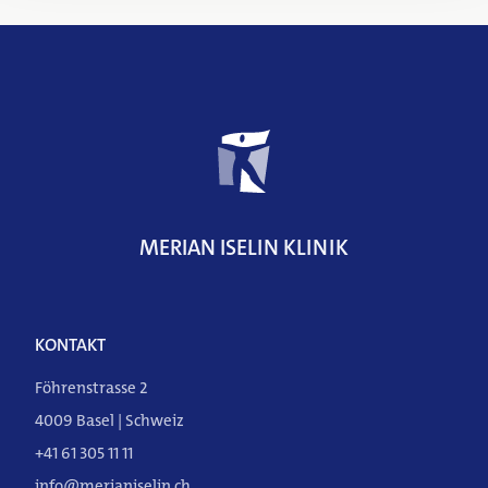
Weitere
Informationen
MERIAN ISELIN KLINIK
KONTAKT
Föhrenstrasse 2
4009 Basel | Schweiz
DE
FR
EN
+41 61 305 11 11
info@merianiselin.ch