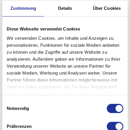
Kopfschmerz und Migräne
Für Zuweisende
Schwindel
Zustimmung
Details
Über Cookies
Schlafstörungen
Erkrankungen der Nerven und Nervenwurzeln wie zum Beispiel
Karpaltunnelsyndrom und Bandscheibenprobleme
Polyneuropathie
unruhige Beine
Rückenschmerzen
Diese Webseite verwendet Cookies
Für Notfälle
Ihre Spezialistin, Ihren Spezialisten finden
Wir verwenden Cookies, um Inhalte und Anzeigen zu
personalisieren, Funktionen für soziale Medien anbieten
zu können und die Zugriffe auf unsere Website zu
analysieren. Außerdem geben wir Informationen zu Ihrer
Verwendung unserer Website an unsere Partner für
Zurück zur Übersicht
soziale Medien, Werbung und Analysen weiter. Unsere
Partner führen diese Informationen möglicherweise mit
weiteren Daten zusammen, die Sie ihnen bereitgestellt
haben oder die sie im Rahmen Ihrer Nutzung der Dienste
gesammelt haben.
Einwilligungsauswahl
Notwendig
Weitere Informationen
Präferenzen