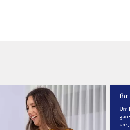
Ihr
Um I
ganz
uns,