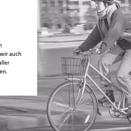
n
n
wir auch
ller
en.