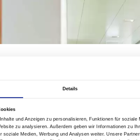
Finden Sie Ihre Spezialistin, Ihre
Spezialisten
Details
Die Merian Iselin Klinik ist eine Belegarztklinik mit
dem Top-Ärzte-Netzwerk der Nordwestschweiz
Cookies
nhalte und Anzeigen zu personalisieren, Funktionen für soziale
Website zu analysieren. Außerdem geben wir Informationen zu I
Suche
r soziale Medien, Werbung und Analysen weiter. Unsere Partner