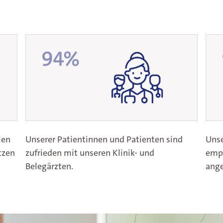
it
len
Unserer Patientinnen und Patienten sind
Unse
tzen
zufrieden mit unseren Klinik- und
empf
Belegärzten.
ang