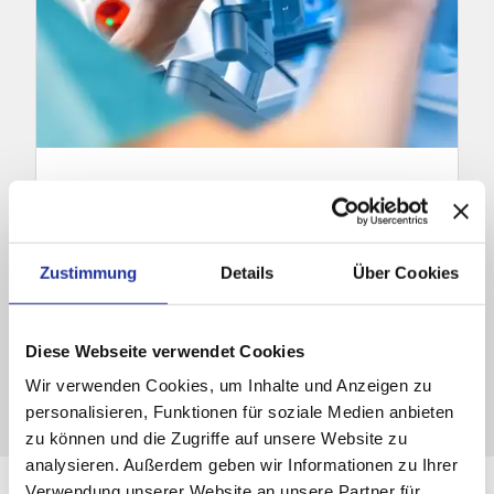
Behandlungen und Methoden
Die Merian Iselin Klinik bietet Patientinnen
und Patienten ein grosses
Zustimmung
Details
Über Cookies
Behandlungsspektrum für urologische
Krankheiten.
Diese Webseite verwendet Cookies
Wir verwenden Cookies, um Inhalte und Anzeigen zu
personalisieren, Funktionen für soziale Medien anbieten
zu können und die Zugriffe auf unsere Website zu
analysieren. Außerdem geben wir Informationen zu Ihrer
Verwendung unserer Website an unsere Partner für