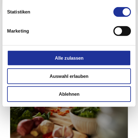
Mit einem stimmungsvollen Abend bedankte sich
die Merian Iselin Klinik bei 31 Mitarbeitenden für
Statistiken
ihre langjährige Mitarbeit. Bei sommerlichen
Temperaturen, einem gemeinsamen Abendessen
und dem Besuch des Basler Tattoos stand die
Marketing
Wertschätzung für ihren langjährigen Einsatz im
Mittelpunkt.
27. Juli 2026
Alle zulassen
Auswahl erlauben
Ablehnen
Jobs & Karriere
Aktuelles