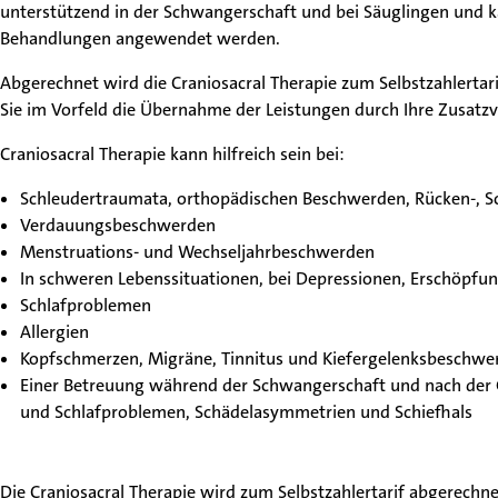
unterstützend in der Schwangerschaft und bei Säuglingen und 
Behandlungen angewendet werden.
Abgerechnet wird die Craniosacral Therapie zum Selbstzahlertari
Sie im Vorfeld die Übernahme der Leistungen durch Ihre Zusatz
Patienten & Besucher
Craniosacral Therapie kann hilfreich sein bei:
Schleudertraumata, orthopädischen Beschwerden, Rücken-, S
Unsere Fachgebiete
Verdauungsbeschwerden
Menstruations- und Wechseljahrbeschwerden
Ärztinnen & Ärzte
In schweren Lebenssituationen, bei Depressionen, Erschöpf
Schlafproblemen
Allergien
Unsere Klinik
Kopfschmerzen, Migräne, Tinnitus und Kiefergelenksbeschwe
Einer Betreuung während der Schwangerschaft und nach der G
und Schlafproblemen, Schädelasymmetrien und Schiefhals
Die Craniosacral Therapie wird zum Selbstzahlertarif abgerechn