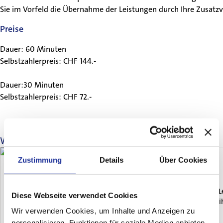
Sie im Vorfeld die Übernahme der Leistungen durch Ihre Zusatz
Preise
Dauer: 60 Minuten
Selbstzahlerpreis: CHF 144.-
Dauer:30 Minuten
Selbstzahlerpreis: CHF 72.-
Weitere Artikel
Zustimmung
Details
Über Cookies
Für Zuweisende
EM-Ticket gelöst!
Wir gratulieren Selina von Jackowski herzlich zur Selektion für di
Diese Webseite verwendet Cookies
auf ihrem Weg begleiten und unterstützen zu dürfen, und drücken ih
Wir verwenden Cookies, um Inhalte und Anzeigen zu
Für Notfälle
personalisieren, Funktionen für soziale Medien anbieten