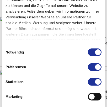
31. Juli 2026
zu können und die Zugriffe auf unsere Website zu
analysieren. Außerdem geben wir Informationen zu Ihrer
Verwendung unserer Website an unsere Partner für
soziale Medien, Werbung und Analysen weiter. Unsere
Partner führen diese Informationen möglicherweise mit
Jubilarenanlass 2026
weiteren Daten zusammen, die Sie ihnen bereitgestellt
Mit einem stimmungsvollen Abend bedankte sich die Merian Iselin K
haben oder die sie im Rahmen Ihrer Nutzung der Dienste
Temperaturen, einem gemeinsamen Abendessen und dem Besuch des B
gesammelt haben.
Einwilligungsauswahl
Mittelpunkt.
Notwendig
27. Juli 2026
Präferenzen
Statistiken
Ernährung in der Menopause
Die Menopause ist ein natürlicher Lebensabschnitt, der durch die let
Marketing
sogenannten Perimenopause – beginnt sich das hormonelle Gleichg