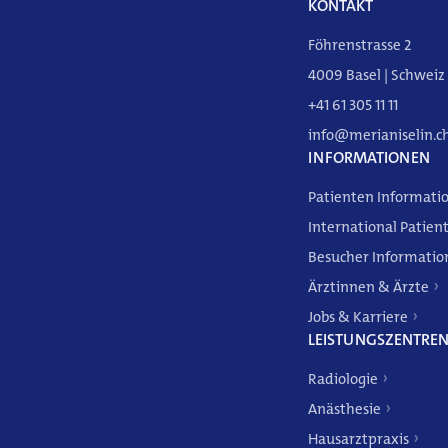
KONTAKT
Föhrenstrasse 2
4009 Basel | Schweiz
+41 61 305 11 11
info@merianiselin.c
DE
FR
EN
INFORMATIONEN
Patienten Informati
International Patien
Besucher Informatio
Ärztinnen & Ärzte
Jobs & Karriere
LEISTUNGSZENTRE
Radiologie
Anästhesie
Weitere Angebote
Hausarztpraxis