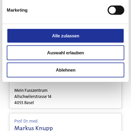
Facharzt für orthopädische Chirurgie und
Marketing
Traumatologie des Bewegungsapparates, FMH
Athlon Orthopedics
Claragraben 82
Alle zulassen
4058 Basel
Auswahl erlauben
Dr. med.
Fabienne Inglin
Ablehnen
Fachärztin für Orthopädische Chirurgie und
Traumatologie
Mein Fusszentrum
Allschwilerstrasse 14
4055 Basel
Jobs & Karriere
Prof. Dr. med.
Markus Knupp
Aktuelles