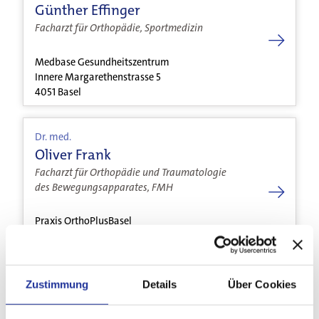
Günther Effinger
Facharzt für Orthopädie, Sportmedizin
Medbase Gesundheitszentrum
Innere Margarethenstrasse 5
Für Zuweisende
4051 Basel
Dr. med.
Oliver Frank
Für Notfälle
Facharzt für Orthopädie und Traumatologie
des Bewegungsapparates, FMH
Praxis OrthoPlusBasel
Hauptstrasse 4
4102 Binningen
Zustimmung
Details
Über Cookies
Dr. med.
Sonja Gaber