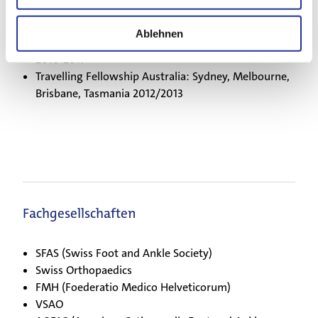
Centrum Amsterdam (6 Monate) 2009
Leitender Arzt / Teamleiter Fuss- und
Ablehnen
Sprunggelenkschirurgie Kantonsspital Baselland
Jobs & Karriere
2010-2017
Travelling Fellowship Australia: Sydney, Melbourne,
Aktuelles
Brisbane, Tasmania 2012/2013
Kontakt
Fachgesellschaften
SFAS (Swiss Foot and Ankle Society)
Swiss Orthopaedics
FMH (Foederatio Medico Helveticorum)
VSAO