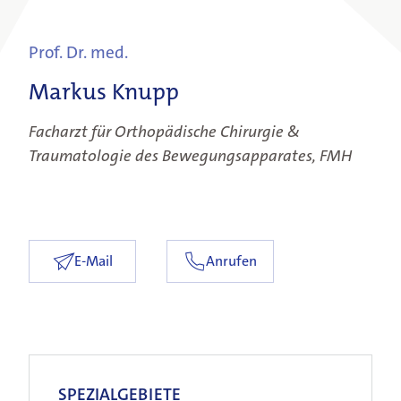
Unsere Fachgebiete
Prof. Dr. med.
Markus Knupp
Ärztinnen & Ärzte
Facharzt für Orthopädische Chirurgie &
Unsere Klinik
Traumatologie des Bewegungsapparates, FMH
E-Mail
Anrufen
SPEZIALGEBIETE