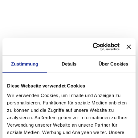
Für Zuweisende
Weitere
Werdegang
Für Notfälle
Details
Zustimmung
Details
Über Cookies
Studium
1989- 1993 Lehre und Abschluss als
Maschinenmechaniker /-zeichner, Sulzer-Burckhardt,
Diese Webseite verwendet Cookies
Basel.
Wir verwenden Cookies, um Inhalte und Anzeigen zu
1995-2001 Medizinstudium an der Universität Basel
personalisieren, Funktionen für soziale Medien anbieten
mit Austauschjahr an der Universität Bern (1997 /
zu können und die Zugriffe auf unsere Website zu
1998) und der Universität Kremlin-Bicêtre, Paris
analysieren. Außerdem geben wir Informationen zu Ihrer
(1999)
Verwendung unserer Website an unsere Partner für
Promotion Universität Basel 2002
soziale Medien, Werbung und Analysen weiter. Unsere
Habilitation Universität Basel 2012