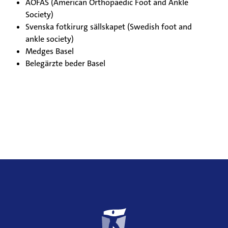
AOFAS (American Orthopaedic Foot and Ankle
Society)
Svenska fotkirurg sällskapet (Swedish foot and
ankle society)
Medges Basel
Belegärzte beder Basel
Weitere
Informationen