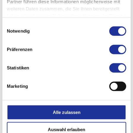
Partner führen diese Informationen möglicherweise mit
weiteren Daten zusammen, die Sie ihnen bereitgestellt
haben oder die sie im Rahmen Ihrer Nutzung der Dienste
Assistenzarzt
gesammelt haben.
Einwilligungsauswahl
Notwendig
Orthopädische Universitätsklinik Basel 2002-2004
Orthopädische Klinik St. Clara Spital, Basel, 2004-
2005
Präferenzen
Orthopädisch-Traumatologische Klinik
Södersjukhuset / Karolinska Institutet, Stockholm,
2005-2006
Statistiken
Marketing
Arzt
Oberarzt Kantonsspital Baselland 2006-2009
Travelling Fellowship American Orthopaedic Foot
Alle zulassen
and Ankle Society (Denver, Columbus, Toronto,
Chicago, Dallas, Huston) 2008
Forschungsaufenthalt Academisch Medisch
Auswahl erlauben