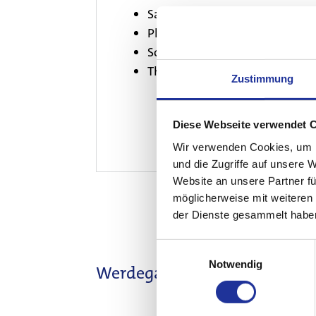
Sachkunde für dosisintensive
Phlebologie (SGP/USGG)
Sonographie (SGUM/SSUM)
Therapeutische Eingriffe in de
Zustimmung
Diese Webseite verwendet 
Wir verwenden Cookies, um I
und die Zugriffe auf unsere 
Website an unsere Partner fü
möglicherweise mit weiteren
der Dienste gesammelt habe
Einwilligungsauswahl
Notwendig
Weitere
Werdegang
Details