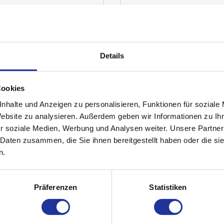
 Untersuchungen
Gefässpraxis am See
Zentralstrasse 1
6003 Luzern
r Angiologie (USGG)
Details
www.gefaesspraxis-
Cookies
nhalte und Anzeigen zu personalisieren, Funktionen für soziale
Website zu analysieren. Außerdem geben wir Informationen zu I
r soziale Medien, Werbung und Analysen weiter. Unsere Partner
 Daten zusammen, die Sie ihnen bereitgestellt haben oder die s
n.
Präferenzen
Statistiken
Studium
1998-2004: Medizinstudium Philipps-Universit