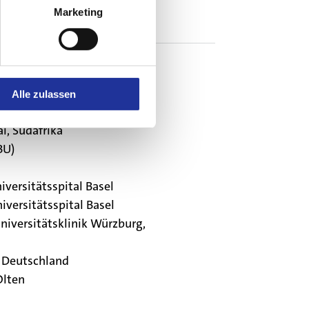
Marketing
niversitätsspital Basel
itätsspital Basel
Alle zulassen
gie, Universität Basel
l, Südafrika
BU)
iversitätsspital Basel
iversitätsspital Basel
niversitätsklinik Würzburg,
, Deutschland
Olten