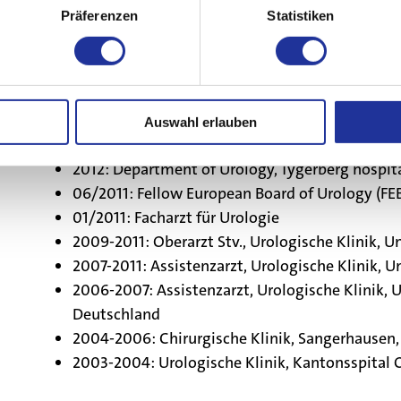
Präferenzen
Statistiken
2014-2016: Leitender Arzt, Urologische Klinik U
2013-2014: Oberarzt, Urologische Klinik Univers
Auswahl erlauben
04/2013: Habilitation (Venia docendi) für Urolo
2012: Department of Urology, Tygerberg hospita
06/2011: Fellow European Board of Urology (FE
01/2011: Facharzt für Urologie
2009-2011: Oberarzt Stv., Urologische Klinik, Un
2007-2011: Assistenzarzt, Urologische Klinik, Un
2006-2007: Assistenzarzt, Urologische Klinik, U
Deutschland
2004-2006: Chirurgische Klinik, Sangerhausen
2003-2004: Urologische Klinik, Kantonsspital 