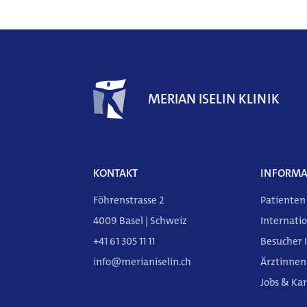
Weitere
Informationen
MERIAN ISELIN KLINIK
KONTAKT
INFORMA
Föhrenstrasse 2
Patienten
4009 Basel | Schweiz
Internatio
+41 61 305 11 11
Besucher 
info@merianiselin.ch
Ärztinnen
Jobs & Kar