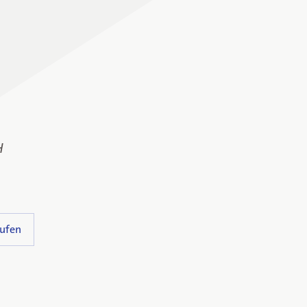
H
ufen