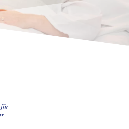
 für
er