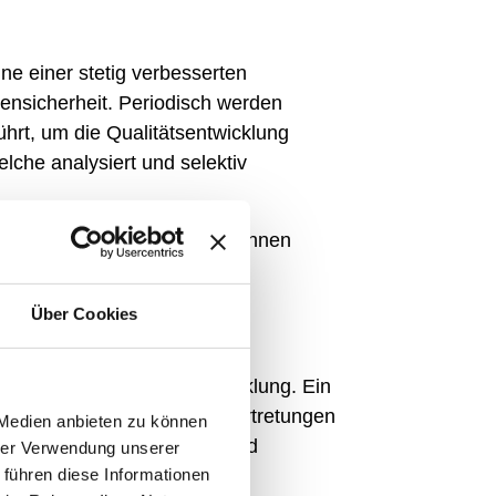
e einer stetig verbesserten
ensicherheit. Periodisch werden
ührt, um die Qualitätsentwicklung
che analysiert und selektiv
ngen an und arbeitet eng mit ihnen
Über Cookies
und fördert ihre Weiterentwicklung. Ein
inbringen, bei Bedarf Stellvertretungen
 Medien anbieten zu können
rung, die sorgfältige Aus- und
hrer Verwendung unserer
 führen diese Informationen