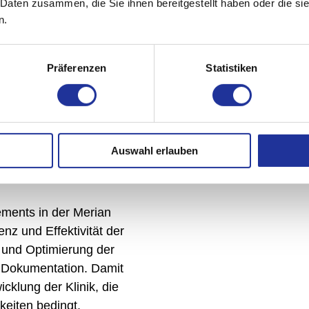
 Daten zusammen, die Sie ihnen bereitgestellt haben oder die s
n.
sfaktoren der Merian Iselin Klinik. Sie ist das führende
Präferenzen
Statistiken
e gute Zusammenarbeit mit Exponenten aus Politik, Wirt
ionen sowie Privatpersonen ist für sie wichtig.
Auswahl erlauben
ements in der Merian
ienz und Effektivität der
g und Optimierung der
r Dokumentation. Damit
cklung der Klinik, die
keiten bedingt.