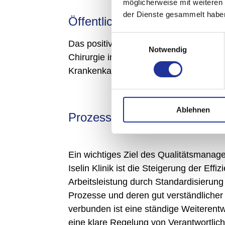
möglicherweise mit weiteren
der Dienste gesammelt habe
Öffentlichkeit
Einwilligungsauswahl
Das positive Image ist einer der Erfolg
Notwendig
Chirurgie in der Nordwestschweiz. Ein
Krankenkassen, Versicherungen, Institut
Ablehnen
Prozessorientierter Ansatz
Ein wichtiges Ziel des Qualitätsmanag
Iselin Klinik ist die Steigerung der Effiz
Arbeitsleistung durch Standardisierun
Prozesse und deren gut verständliche
verbunden ist eine ständige Weiterentwi
eine klare Regelung von Verantwortlich