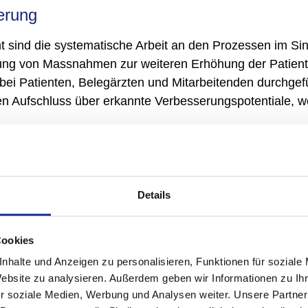
erung
ind die systematische Arbeit an den Prozessen im Sinn
rung von Massnahmen zur weiteren Erhöhung der Patient
 bei Patienten, Belegärzten und Mitarbeitenden durchgef
n Aufschluss über erkannte Verbesserungspotentiale, wel
ian Iselin Klinik langfristige und vertrauensvolle Beziehu
Details
n
individuellen Fähigkeiten ihrer Mitarbeitenden Rücksicht 
Cookies
 sich alle Mitarbeitenden in die Leistungserstellung mite
nhalte und Anzeigen zu personalisieren, Funktionen für soziale
n. Zum Erfolg der Klinik tragen die hohe Serviceorientie
Website zu analysieren. Außerdem geben wir Informationen zu I
r soziale Medien, Werbung und Analysen weiter. Unsere Partner
chulung aller Mitarbeitenden bei.