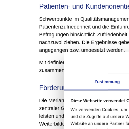
Patienten- und Kundenorienti
Schwerpunkte im Qualitätsmanagement s
Patientenzufriedenheit und die Einfüh
Befragungen hinsichtlich Zufriedenheit
nachzuvollziehen. Die Ergebnisse gebe
angegangen bzw. umgesetzt werden.
Mit definierten Partnern strebt die Mer
zusammen.
Zustimmung
Förderung der Mitarbeitende
Die Merian Iselin Klinik nimmt auf die 
Diese Webseite verwendet 
zentraler Grundsatz besteht darin, dass
Wir verwenden Cookies, um I
leisten und Verantwortung tragen könne
und die Zugriffe auf unsere 
Website an unsere Partner fü
Weiterbildung und die kontinuierliche S