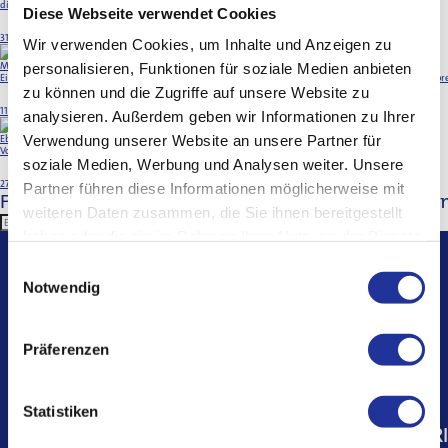
diesen grossartigen Erfolg weiterhin die Daumen.
Diese Webseite verwendet Cookies
Für Zuweisende
31. Juli 2026
Wir verwenden Cookies, um Inhalte und Anzeigen zu
Merian Iselin Klinik goes Eishockey
personalisieren, Funktionen für soziale Medien anbieten
Ein unvergesslicher Teamabend für die Merian Iselin Klinik beim EHC Basel - voller Emotionen und Tore
zu können und die Zugriffe auf unsere Website zu
11. Februar 2026
analysieren. Außerdem geben wir Informationen zu Ihrer
Für Notfälle
Verwendung unserer Website an unsere Partner für
Ebrima Colley bei uns in der Klinik
Vor Kurzem durften wir den Fußballspieler Ebrima Colley bei uns behandeln
soziale Medien, Werbung und Analysen weiter. Unsere
27. November 2025
Partner führen diese Informationen möglicherweise mit
Follow Merian
Abonnieren Sie unseren Newsletter u
weiteren Daten zusammen, die Sie ihnen bereitgestellt
Abonnieren
haben oder die sie im Rahmen Ihrer Nutzung der Dienste
Weitere
gesammelt haben.
Einwilligungsauswahl
Informationen
Notwendig
Präferenzen
Statistiken
MERI