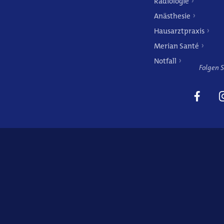
Radiologie
Anästhesie
Hausarztpraxis
Merian Santé
Notfall
Folgen S
Weitere Angebote
Hausarztpraxis