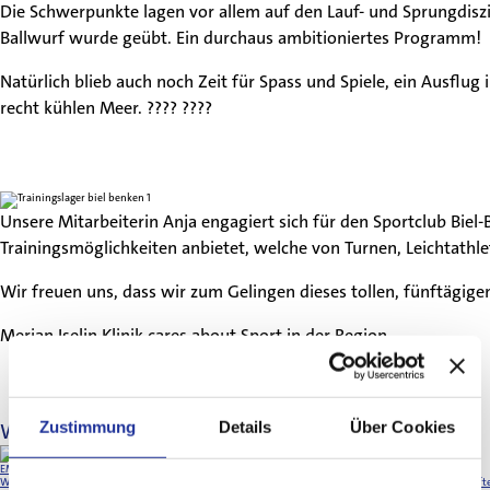
Die Schwerpunkte lagen vor allem auf den Lauf- und Sprungdiszi
Unsere Fachgebiete
Ballwurf wurde geübt. Ein durchaus ambitioniertes Programm!
Natürlich blieb auch noch Zeit für Spass und Spiele, ein Ausflug
Ärztinnen & Ärzte
recht kühlen Meer. ???? ????
Unsere Klinik
Unsere Mitarbeiterin Anja engagiert sich für den Sportclub Biel-B
Trainingsmöglichkeiten anbietet, welche von Turnen, Leichtathlet
Wir freuen uns, dass wir zum Gelingen dieses tollen, fünftägigen
Merian Iselin Klinik cares about Sport in der Region.
Zustimmung
Details
Über Cookies
Weitere Artikel
EM-Ticket gelöst!
Wir gratulieren Selina von Jackowski herzlich zur Selektion für die Leichtathletik-Europameisterscha