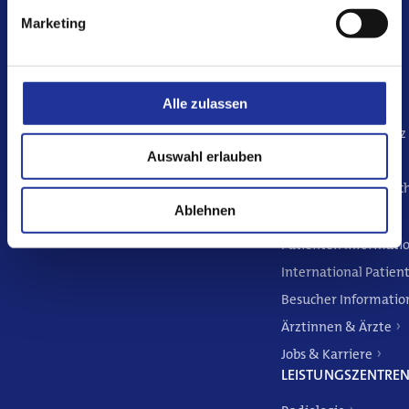
Jobs & Karriere
Marketing
Aktuelles
KONTAKT
Alle zulassen
Föhrenstrasse 2
Kontakt
4009 Basel | Schweiz
Auswahl erlauben
+41 61 305 11 11
info@merianiselin.c
INFORMATIONEN
Ablehnen
Patienten Informati
International Patien
Besucher Informatio
Ärztinnen & Ärzte
Jobs & Karriere
LEISTUNGSZENTRE
DE
FR
EN