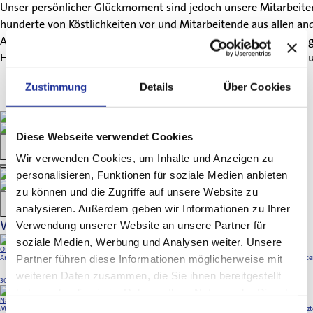
Unser persönlicher Glückmoment sind jedoch unsere Mitarbeite
hunderte von Köstlichkeiten vor und Mitarbeitende aus allen an
Abräumhilfen und mehr. Die Stimmung und den Spass den alle 
Herzlichkeit untereinander. Und das schafft Glückmomente für 
Zustimmung
Details
Über Cookies
Für Zuweisende
Diese Webseite verwendet Cookies
Wir verwenden Cookies, um Inhalte und Anzeigen zu
personalisieren, Funktionen für soziale Medien anbieten
Für Notfälle
zu können und die Zugriffe auf unsere Website zu
analysieren. Außerdem geben wir Informationen zu Ihrer
Weitere Artikel
Verwendung unserer Website an unsere Partner für
soziale Medien, Werbung und Analysen weiter. Unsere
Onboarding Pflege
Partner führen diese Informationen möglicherweise mit
Anfang dieses Jahres wurde für Pflegemitarbeitende ein speziell zugeschnittenes Programm angeboten
weiteren Daten zusammen, die Sie ihnen bereitgestellt
30. Dezember 2025
haben oder die sie im Rahmen Ihrer Nutzung der Dienste
Nationaler Zukunftstag 2025
gesammelt haben.
Mit grosser Freude dürfen wir auch in diesem Jahr viele Kinder unserer Mitarbeitenden und Belegärz