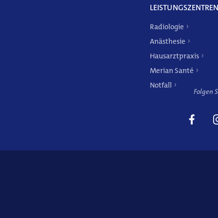
LEISTUNGSZENTRE
Radiologie
Anästhesie
Hausarztpraxis
Weitere Angebote
Merian Santé
Notfall
Folgen S
Hausarztpraxis