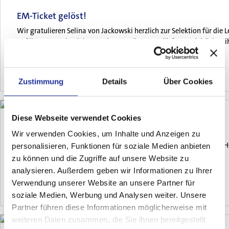
EM-Ticket gelöst!
Wir gratulieren Selina von Jackowski herzlich zur Selektion für di
auf ihrem Weg begleiten und unterstützen zu dürfen, und drücken ih
31. Juli 2026
Zustimmung
Details
Über Cookies
Für Zuweisende
Diese Webseite verwendet Cookies
Merian Iselin Klinik goes Eishockey
Wir verwenden Cookies, um Inhalte und Anzeigen zu
Ein unvergesslicher Teamabend für die Merian Iselin Klinik beim EH
personalisieren, Funktionen für soziale Medien anbieten
Für Notfälle
zu können und die Zugriffe auf unsere Website zu
analysieren. Außerdem geben wir Informationen zu Ihrer
Verwendung unserer Website an unsere Partner für
11. Februar 2026
soziale Medien, Werbung und Analysen weiter. Unsere
Partner führen diese Informationen möglicherweise mit
weiteren Daten zusammen, die Sie ihnen bereitgestellt