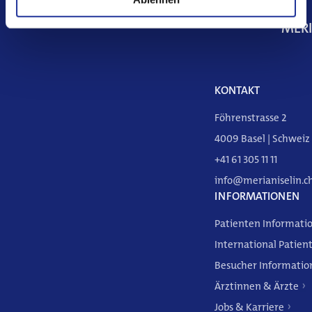
MERI
KONTAKT
Föhrenstrasse 2
4009 Basel | Schweiz
+41 61 305 11 11
info@merianiselin.c
INFORMATIONEN
Patienten Informati
DE
FR
EN
International Patien
Besucher Informatio
Ärztinnen & Ärzte
Jobs & Karriere