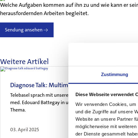
Welche Aufgaben kommen auf ihn zu und wie kann er seine 
herausfordernden Arbeiten begleitet.
Sendung ansehen
Weitere Artikel
Zustimmung
Diagnose Talk: Multimorbidität
Diese Webseite verwendet 
Telebasel sprach mit unserem Internisten, Prof. Dr.
med. Edouard Battegay in unserer Klinik über das
Wir verwenden Cookies, um I
Thema.
und die Zugriffe auf unsere 
Website an unsere Partner fü
möglicherweise mit weiteren
03. April 2025
der Dienste gesammelt habe