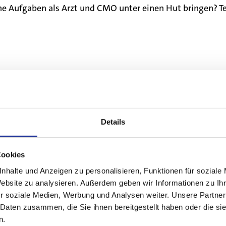
Aufgaben als Arzt und CMO unter einen Hut bringen? Teleb
Details
Diagnose Sendung: Multimorbidität
Cookies
Unser Internist, Prof. Dr. med. Edouard Battegay, der
sich seit vielen Jahren mit Multimorbidität
nhalte und Anzeigen zu personalisieren, Funktionen für soziale
beschäftigt, erklärt in der neuen Diagnose Sendung
Website zu analysieren. Außerdem geben wir Informationen zu I
mehr zu diesem Thema.
r soziale Medien, Werbung und Analysen weiter. Unsere Partner
 Daten zusammen, die Sie ihnen bereitgestellt haben oder die s
27. März 2025
n.