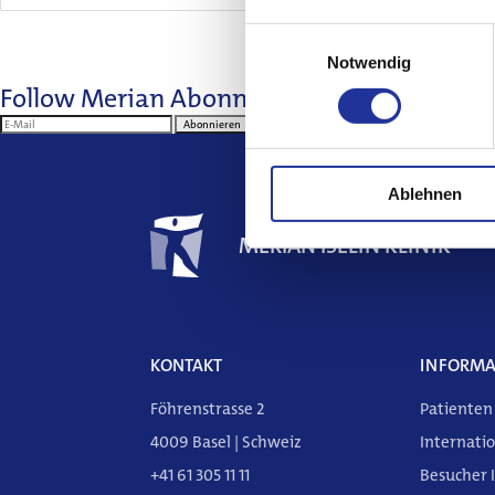
Einwilligungsauswahl
Notwendig
Follow Merian
Abonnieren Sie unseren New
Abonnieren
Weitere
Informationen
Ablehnen
MERIAN ISELIN KLINIK
KONTAKT
INFORMA
Föhrenstrasse 2
Patienten
4009 Basel | Schweiz
Internatio
+41 61 305 11 11
Besucher 