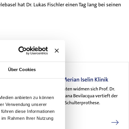
asel hat Dr. Lukas Fischler einen Tag lang bei seinen
Über Cookies
Diagnose Talk in der Merian Iselin Klinik
Begleitet von einem Patienten widmen sich Prof. Dr.
med. Claudio Rosso und Diana Bevilacqua vertieft der
 Medien anbieten zu können
Thematik der schaftfreien Schulterprothese.
hrer Verwendung unserer
 führen diese Informationen
ie im Rahmen Ihrer Nutzung
05. Dezember 2024