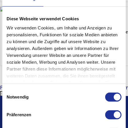
Diese Webseite verwendet Cookies
Für Zuweisende
Ebrima Colley bei uns in der Klinik
Wir verwenden Cookies, um Inhalte und Anzeigen zu
Vor Kurzem durften wir den Fußballspieler Ebrima Colley bei uns b
personalisieren, Funktionen für soziale Medien anbieten
zu können und die Zugriffe auf unsere Website zu
Für Notfälle
analysieren. Außerdem geben wir Informationen zu Ihrer
Verwendung unserer Website an unsere Partner für
27. November 2025
soziale Medien, Werbung und Analysen weiter. Unsere
Partner führen diese Informationen möglicherweise mit
weiteren Daten zusammen, die Sie ihnen bereitgestellt
haben oder die sie im Rahmen Ihrer Nutzung der Dienste
Follow Merian
Abonnieren Sie unseren Newsletter u
gesammelt haben.
Einwilligungsauswahl
Abonnieren
Notwendig
Weitere
Informationen
Präferenzen