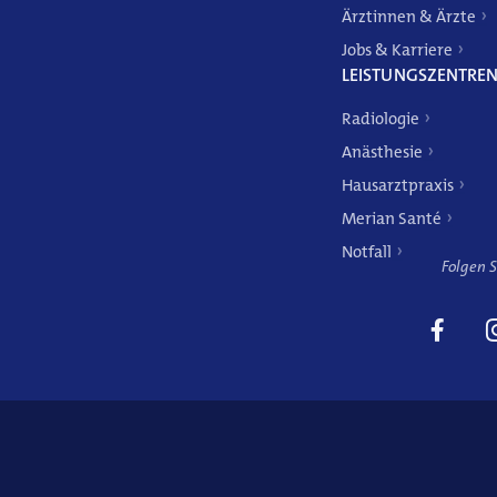
Ärztinnen & Ärzte
Jobs & Karriere
LEISTUNGSZENTRE
DE
FR
EN
Radiologie
Anästhesie
Hausarztpraxis
Merian Santé
Notfall
Folgen S
Weitere Angebote