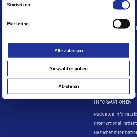
Statistiken
Jobs & Karriere
Marketing
MERI
Aktuelles
Alle zulassen
KONTAKT
Kontakt
Föhrenstrasse 2
Auswahl erlauben
4009 Basel | Schweiz
+41 61 305 11 11
Ablehnen
info@merianiselin.c
INFORMATIONEN
Patienten Informati
International Patien
Besucher Informatio