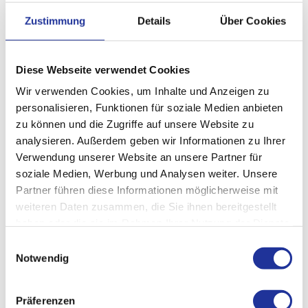
Für Notfälle
Prostataentfernung bei Prostatakrebs (radikale
Zustimmung
Details
Über Cookies
Prostatektomie)
Entfernung von Prostataadenomen bei sehr
ausgeprägter gutartiger Prostatavergrösserung
Diese Webseite verwendet Cookies
Entfernung von Nierentumoren (nierenerhaltend)
Wir verwenden Cookies, um Inhalte und Anzeigen zu
Nierenbeckenplastik
personalisieren, Funktionen für soziale Medien anbieten
zu können und die Zugriffe auf unsere Website zu
analysieren. Außerdem geben wir Informationen zu Ihrer
Verwendung unserer Website an unsere Partner für
soziale Medien, Werbung und Analysen weiter. Unsere
Was sind die Vorteile für Sie als Patient?
Partner führen diese Informationen möglicherweise mit
Das Da Vinci System bietet zahlreiche Vorteile, die wir
weiteren Daten zusammen, die Sie ihnen bereitgestellt
unseren Patienten keinesfalls vorenthalten möchten.
haben oder die sie im Rahmen Ihrer Nutzung der Dienste
Hierzu zählen:
gesammelt haben.
Einwilligungsauswahl
Notwendig
Kleinere Schnitte und Narben
Geringerer Blutverlust
Präferenzen
Weniger Schmerzen nach Operation