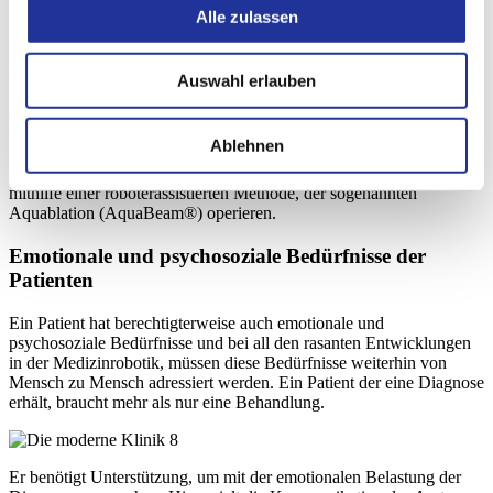
Alle zulassen
Neben der Orthopädie stellt auch die Urologie eine der
Hauptdisziplinen der Merian Iselin Klinik dar. Die Urologie ist eine
Disziplin, in der schon seit längerer Zeit mit roboterunterstützten
Auswahl erlauben
Systemen operiert wird. Der bekannteste Operationsroboter ist dabei
der DaVinci®-Roboter. Der Da Vinci Operationsroboter ist ein vom
Operateur gesteuertes System minimal-invasiver Chirurgie. Er wird
Ablehnen
insbesondere bei Prostata- und Nierenoperationen eingesetzt. Bei
ausgeprägter Prostatavergrösserung können unsere Operateure
mithilfe einer roboterassistierten Methode, der sogenannten
Aquablation (AquaBeam®) operieren.
Emotionale und psychosoziale Bedürfnisse der
Patienten
Ein Patient hat berechtigterweise auch emotionale und
psychosoziale Bedürfnisse und bei all den rasanten Entwicklungen
in der Medizinrobotik, müssen diese Bedürfnisse weiterhin von
Mensch zu Mensch adressiert werden. Ein Patient der eine Diagnose
erhält, braucht mehr als nur eine Behandlung.
Er benötigt Unterstützung, um mit der emotionalen Belastung der