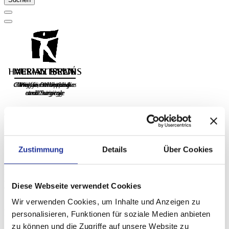
24. März 2025
SGMI Alunmi Event in der Klinik
Zustimmung
Details
Über Cookies
Letzte Woche waren SGMI Alumni des Management Instituts St.
Gallen zu Gast in unserer Klinik. In einer Vortragsreihe unter dem
Diese Webseite verwendet Cookies
Titel: «Die moderne Klinik – Mensch und Technologie im
Zentrum», wurde der Frage nachgegangen, wie sich die Bedürfnisse
Wir verwenden Cookies, um Inhalte und Anzeigen zu
des Menschen als Patient mit der Hightech-Medizin unter einen Hut
personalisieren, Funktionen für soziale Medien anbieten
bringen lassen.
zu können und die Zugriffe auf unsere Website zu